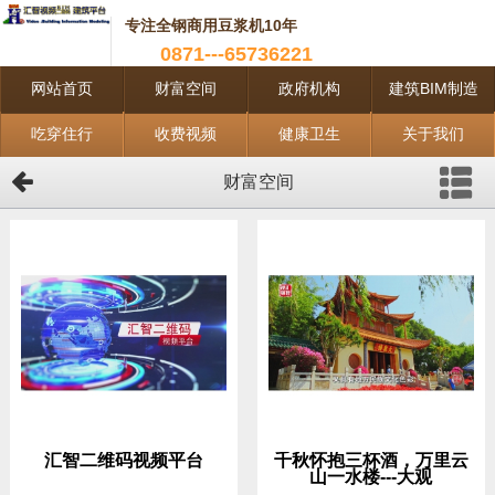
专注全钢商用豆浆机10年
0871---65736221
网站首页
财富空间
政府机构
建筑BIM制造
吃穿住行
收费视频
健康卫生
关于我们
财富空间
汇智二维码视频平台
千秋怀抱三杯酒，万里云
山一水楼---大观