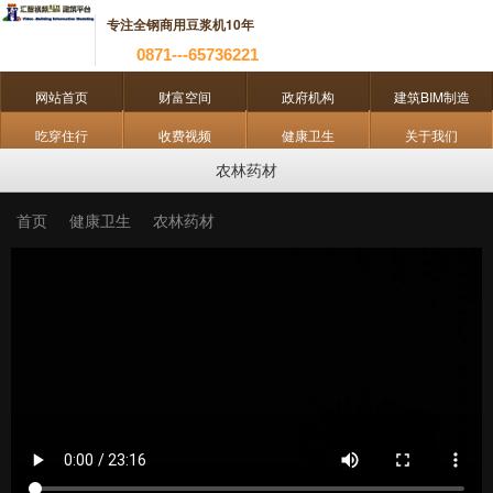
专注全钢商用豆浆机10年
0871---65736221
网站首页
财富空间
政府机构
建筑BIM制造
吃穿住行
收费视频
健康卫生
关于我们
农林药材
首页
健康卫生
农林药材