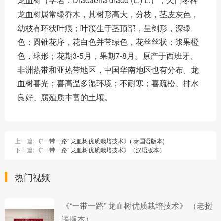
龙血树（学名：Dracaena draco (L.) L.），天门冬科
龙血树属常绿乔木，其树形高大，分枝，茎皮灰色，
幼枝有环状叶痕；叶簇生于茎顶部，呈剑形，深绿
色；圆锥花序，花白色并带绿色，花丝丝状；浆果橙
色，球形；花期3-5月，果期7-8月。原产于西班牙、
非洲热带和亚热带地区，中国华南地区也有分布。龙
血树喜光；喜高温多湿环境；不耐寒；喜疏松、排水
良好、腐殖质丰富的土壤。
上一篇:
《“一带一路” 龙血树优质栽培技术》( 泰国语版本)
下一篇:
《“一带一路” 龙血树优质栽培技术》（汉语版本）
热门视频
《“一带一路” 龙血树优质栽培技术》 （老挝
语版本）