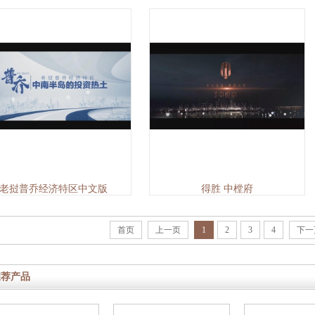
老挝普乔经济特区中文版
得胜 中樘府
首页
上一页
1
2
3
4
下一
推荐产品