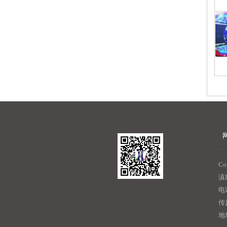
C
滇I
电话
传真
地