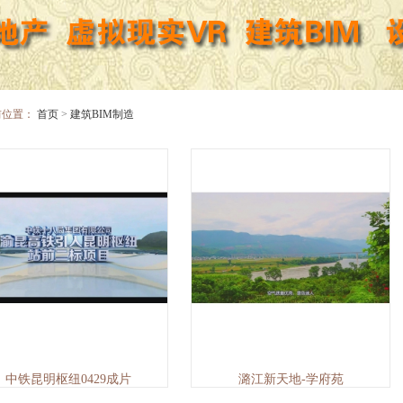
前位置：
首页
>
建筑BIM制造
中铁昆明枢纽0429成片
潞江新天地-学府苑