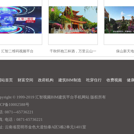
汇智二维码视频平台
千秋怀抱三杯酒，万里云山一
保山新天地
水楼---大观
网站首页
财富空间
政府机构
建筑BIM制造
吃穿住行
收费视频
健
opyright © 1999-2019 汇智视频BIM建筑平台手机网站 版权所有
CP备10002588号
: 0871---65736221
: 电话：0871-65736221
址: 云南省昆明市金色大道怡泰A区5栋2单元1401室