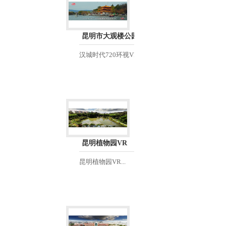
昆明市大观楼公园
汉城时代720环视VR...
昆明植物园VR
昆明植物园VR...