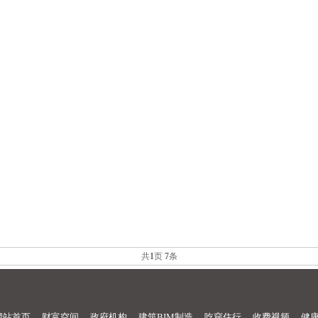
共
1
页
7
条
网站首页
财富空间
政府机构
建筑BIM制造
吃穿住行
收费视频
健