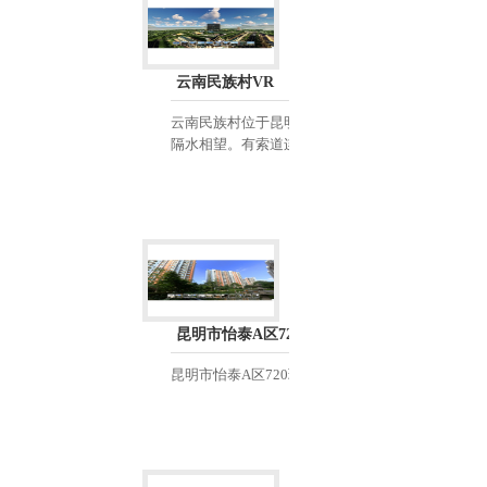
云南民族村VR
云南民族村位于昆明滇池国家旅游度假区内，地处
隔水相望。有索道连接西山龙门，距市区1......
昆明市怡泰A区720环视VR
昆明市怡泰A区720环视VR...