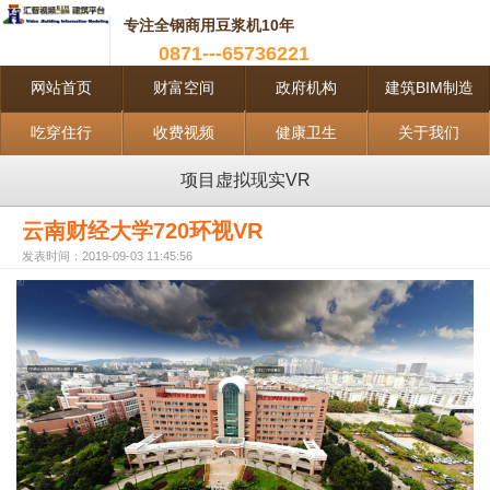
专注全钢商用豆浆机10年
0871---65736221
网站首页
财富空间
政府机构
建筑BIM制造
吃穿住行
收费视频
健康卫生
关于我们
项目虚拟现实VR
云南财经大学720环视VR
发表时间：2019-09-03 11:45:56