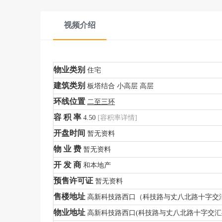
视频介绍
物业类别
住宅
建筑类别
板塔结合 小高层 高层
环线位置
二至三环
容 积 率
4.50
[
容积率详情
]
开盘时间
暂无资料
物 业 费
暂无资料
开 发 商
和本地产
预售许可证
暂无资料
售楼地址
高新科技路西口（科技路与丈八北路十字交
物业地址
高新科技路西口(科技路与丈八北路十字交汇