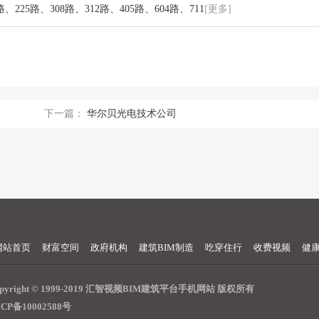
225路、308路、312路、405路、604路、711
[更多]
下一篇：
华尔贝光电技术公司
网站首页
财富空间
政府机构
建筑BIM制造
吃穿住行
收费视频
健
opyright © 1999-2019 汇智视频BIM建筑平台手机网站 版权所有
CP备10002588号