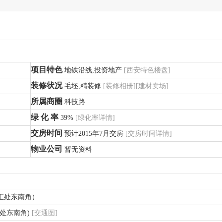
项目特色
地铁沿线,投资地产
[
西安特色楼盘
]
装修状况
毛坯,精装修
[
装修相册
][
建材卖场
]
所属商圈
科技路
绿 化 率
39%
[
绿化率详情
]
交房时间
预计2015年7月交房
[
交房时间详情
]
物业公司
暂无资料
汇处东南角）
处东南角)
[
交通图
]