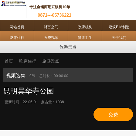
专注全钢商用豆浆机10年
0871---65736221
网站首页
财富空间
政府机构
建筑BIM制造
吃穿住行
收费视频
健康卫生
关于我们
旅游景点
首页
吃穿住行
旅游景点
视频选集
0节
总时长：00:00:00
昆明昙华寺公园
更新时间：
22-06-01
点击量：
1038
免费