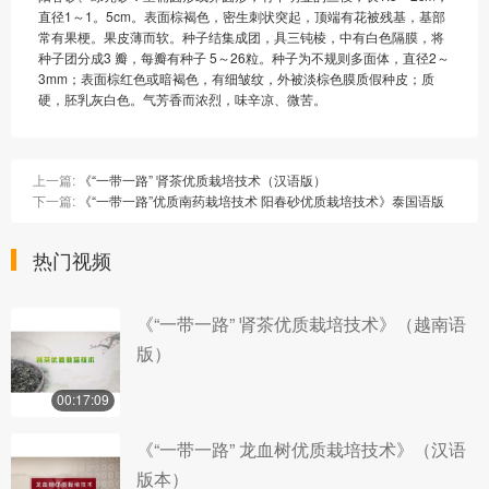
直径1～1。5cm。表面棕褐色，密生刺状突起，顶端有花被残基，基部
常有果梗。果皮薄而软。种子结集成团，具三钝棱，中有白色隔膜，将
种子团分成3 瓣，每瓣有种子 5～26粒。种子为不规则多面体，直径2～
3mm；表面棕红色或暗褐色，有细皱纹，外被淡棕色膜质假种皮；质
硬，胚乳灰白色。气芳香而浓烈，味辛凉、微苦。
上一篇:
《“一带一路” 肾茶优质栽培技术（汉语版）
下一篇:
《“一带一路”优质南药栽培技术 阳春砂优质栽培技术》泰国语版
热门视频
《“一带一路” 肾茶优质栽培技术》（越南语
版）
00:17:09
《“一带一路” 龙血树优质栽培技术》（汉语
版本）