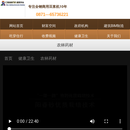
专注全钢商用豆浆机10年
0871---65736221
网站首页
财富空间
政府机构
建筑BIM制造
吃穿住行
收费视频
健康卫生
关于我们
农林药材
首页
健康卫生
农林药材