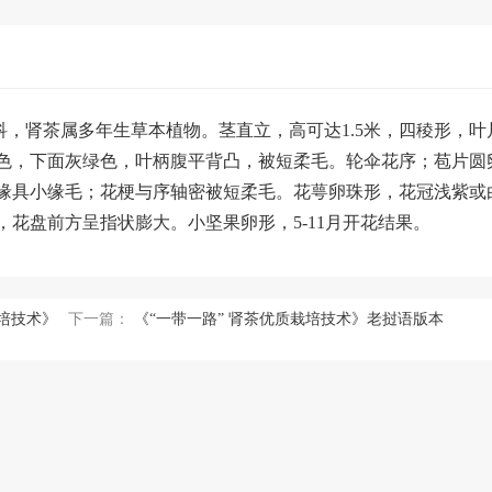
e) Miq.）是唇形科，肾茶属多年生草本植物。茎直立，高可达1.5米，四稜形，叶
色，下面灰绿色，叶柄腹平背凸，被短柔毛。轮伞花序；苞片圆
缘具小缘毛；花梗与序轴密被短柔毛。花萼卵珠形，花冠浅紫或
花盘前方呈指状膨大。小坚果卵形，5-11月开花结果。
培技术》
下一篇：
《“一带一路” 肾茶优质栽培技术》老挝语版本