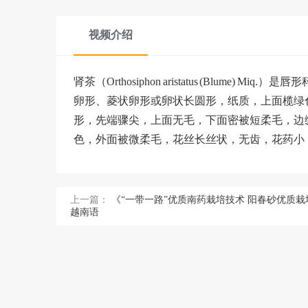
视频介绍
肾茶（Orthosiphon aristatus (Blum
卵形、菱状卵形或卵状长圆形，纸质，上面榄绿
形，先端骤尖，上面无毛，下面密被短柔毛，边
色，外面被微柔毛，花丝长丝状，无齿，花药小，
上一篇：
《“一带一路”优质南药栽培技术 阳春砂优质栽
越南语