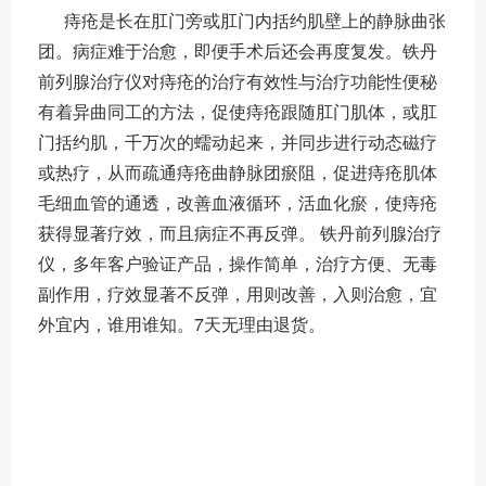
痔疮是长在肛门旁或肛门内括约肌壁上的静脉曲张
团。病症难于治愈，即便手术后还会再度复发。铁丹
前列腺治疗仪对痔疮的治疗有效性与治疗功能性便秘
有着异曲同工的方法，促使痔疮跟随肛门肌体，或肛
门括约肌，千万次的蠕动起来，并同步进行动态磁疗
或热疗，从而疏通痔疮曲静脉团瘀阻，促进痔疮肌体
毛细血管的通透，改善血液循环，活血化瘀，使痔疮
获得显著疗效，而且病症不再反弹。 铁丹前列腺治疗
仪，多年客户验证产品，操作简单，治疗方便、无毒
副作用，疗效显著不反弹，用则改善，入则治愈，宜
外宜内，谁用谁知。7天无理由退货。