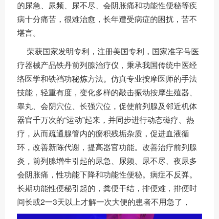
的尿急、尿频、尿不尽、会阴胀痛和功能性便秘等疾
病十分痛苦，很难治愈，长年遭受病症的困扰，苦不
堪言。
荣获国家发明专利，注册美国专利，国家准字号医
疗器械产品铁丹前列腺治疗仪，秉承我国传统中医经
络医学和铁裆功秘炼方法。仿真专业按摩医师的手法
技能，轻重有度，变化多样的敲击振动按摩生殖器、
睾丸、会阴穴位、长强穴位，促使前列腺及邻近机体
器官千万次的“运动”起来，并同步进行动态磁疗、热
疗，从而疏通腺管内的瘀积残垢杂质，促进血液循
环，改善新陈代谢，提高器官功能。改善治疗前列腺
炎，前列腺增生引起的尿急、尿频、尿不尽、夜尿多
会阴胀痛，性功能下降和功能性便秘。病症不反弹。
长期功能性便秘引起的，粪便干结，排便难，排便时
间长或2一3天以上才解一次大便的患者不用急了，