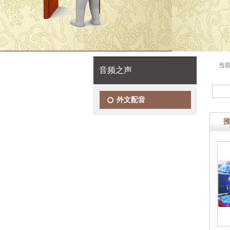
当
音频之声
外文配音