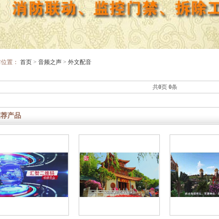
前位置：
首页
>
音频之声
>
外文配音
共
0
页
0
条
推荐产品